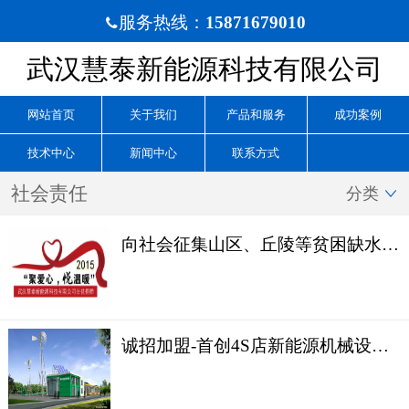
服务热线：
15871679010

武汉慧泰新能源科技有限公司
网站首页
关于我们
产品和服务
成功案例
技术中心
新闻中心
联系方式
社会责任
分类

向社会征集山区、丘陵等贫困缺水地区
诚招加盟-首创4S店新能源机械设备专卖店