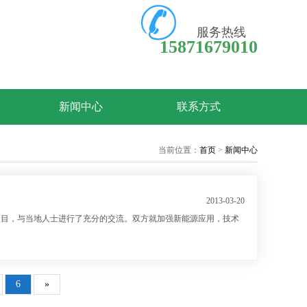

服务热线
15871679010
新闻中心
联系方式
当前位置：
首页
>
新闻中心
2013-03-20
项目，与当地人士进行了充分的交流。双方就加强新能源应用，技术
6
»