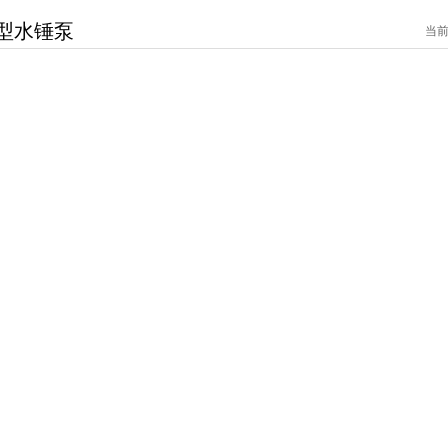
型水锤泵
当