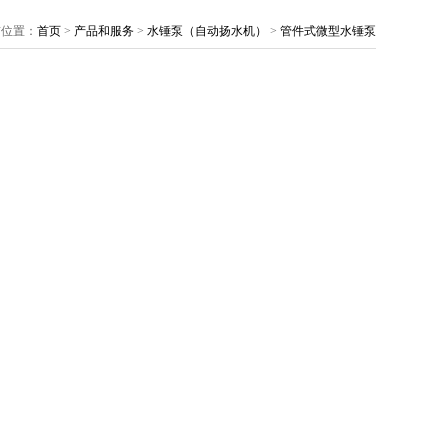
前位置：
首页
>
产品和服务
>
水锤泵（自动扬水机）
>
管件式微型水锤泵