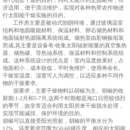
替代电窑干燥的目的，同时又能作到坚固耐用，经
济适用，便于清洁维护，实现对各种热带农作物进
行太阳能干燥实验的目的。
工作房主要是被动式勃朗特墙，通过玻璃温室
结构和地面吸能材料、保温材料、卵石储热材料和
地面辐射热源隔离系统组成。储热室由彩钢板组装
而成,其主要是设备有:收集太阳辐射能量的真空集热
器、储热罐、导热油系统、保温材料和控制系统组
成。这种系统设计的
优点
是：室内温度效果好，占
地面积小，成本较低，平时免维护，使用寿命长。
干燥室温度、湿度可人为调控，以适应多种不同作
物的干燥要求。
据要求，主要干燥物料以胡椒为主。胡椒的收
获期:1-2月和5-7月,这两个时期都是海口日照较强烈
的季节，故非常适合利用太阳房来干燥脱水处理，
实现节能减排、保护环境的目的。
胡椒可以直接受阳光照射，胡椒的平衡水分为
12%，温度要求范围为50-60摄氏度，相应的太阳能