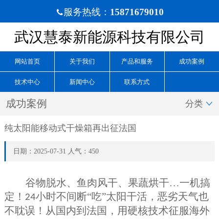
服务热线：
15871679010

武汉慧泰新能源科技有限公司
网站首页
关于我们
产品和服务
成功案例
技术中心
新闻中心
联系方式
成功案例
分类

纯太阳能移动式干燥箱再出征法国
日期：2025-07-31 人气：450
谷物脱水、鱼肉风干、果蔬烘干
…一机搞
定！
小时不间断“吃”太阳干活，恶劣天气也
24
不耽误！从国内到法国，用硬核技术征服海外