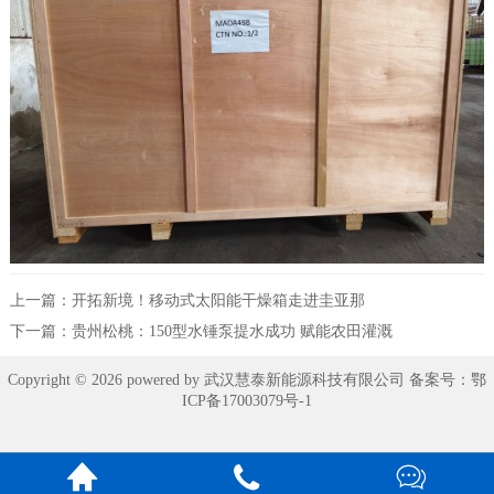
上一篇：
开拓新境！移动式太阳能干燥箱走进圭亚那
下一篇：
贵州松桃：150型水锤泵提水成功 赋能农田灌溉
Copyright © 2026 powered by 武汉慧泰新能源科技有限公司 备案号：
鄂
ICP备17003079号-1


